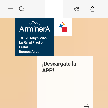
Saltar
Menú
Buscar
ES
18 - 20 Mayo, 2027

La Rural Predio 
Ferial

Buenos Aires
escubrí todo
¡Descargate la
Toda la 
obre la industria
APP!
de la ca
inera
producti
ave the date
Descubr