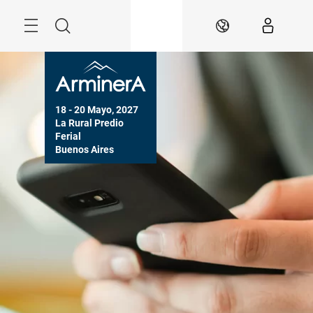
Saltar
Menú
Buscar
ES
18 - 20 Mayo, 2027

La Rural Predio 
Ferial

Buenos Aires