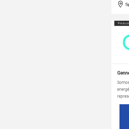
S
Product
Genn
Somos 
energé
repres