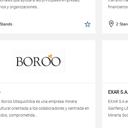
ionales que ayuda a las principales empresas,
transforma 
nos y organizaciones...
financieros
 Stands
2 Stan
o
EXAR S.A
 Boroo Misquichilca es una empresa minera
EXAR S.A.e
ultural orientada a los colaboradores y centrada en
Ganfeng Lit
ados, comprometida...
Minería Soc