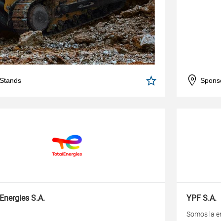
 Stands
Spons
 Energies S.A.
YPF S.A.
Somos la em