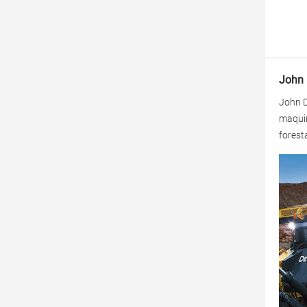
John 
John D
maquin
foresta