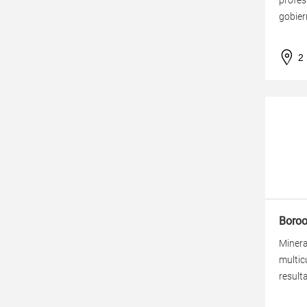
profes
gobier
2
Boro
Minera
multic
result