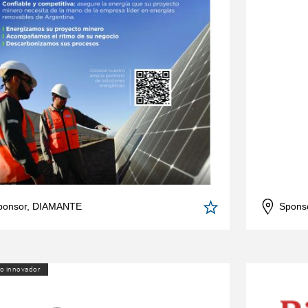
ponsor, DIAMANTE
Spons
o innovador