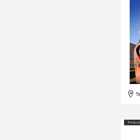
S
Product