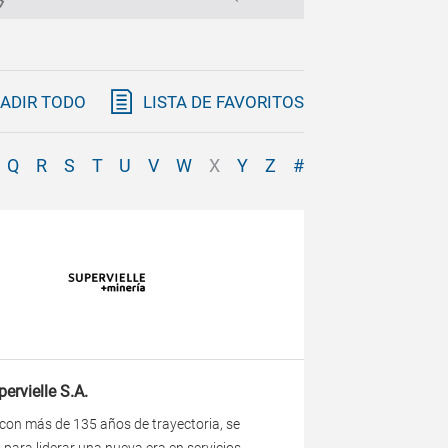
ADIR TODO
LISTA DE FAVORITOS
Q
R
S
T
U
V
W
X
Y
Z
#
ervielle S.A.
 con más de 135 años de trayectoria, se