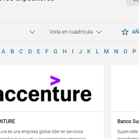
AÑ
A
B
C
D
E
F
G
H
I
J
K
L
M
N
O
P
NTURE
Banco Sup
ure es una empresa global líder en servicios
Supervielle